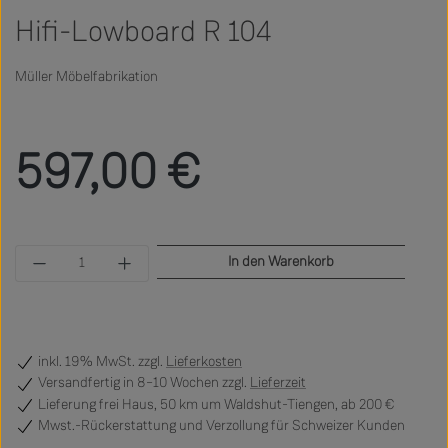
Hifi-Lowboard R 104
Müller Möbelfabrikation
Regulärer Preis:
597,00 €
Produkt Anzahl: Gib den gewünschten Wert ein 
In den Warenkorb
inkl. 19% MwSt. zzgl.
Lieferkosten
Versandfertig
in 8–10 Wochen zzgl.
Lieferzeit
Lieferung frei Haus, 50 km um Waldshut-Tiengen, ab 200 €
Mwst.-Rückerstattung und Verzollung für Schweizer Kunden