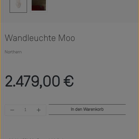
Wandleuchte Moo
Northern
Regulärer Preis:
2.479,00 €
Produkt Anzahl: Gib den gewünschten Wert ein 
In den Warenkorb