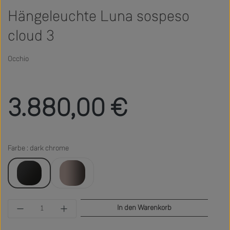
Hängeleuchte Luna sospeso
cloud 3
Occhio
Regulärer Preis:
3.880,00 €
Farbe : dark chrome
dark chrome
phantom
Produkt Anzahl: Gib den gewünschten Wert ein 
In den Warenkorb