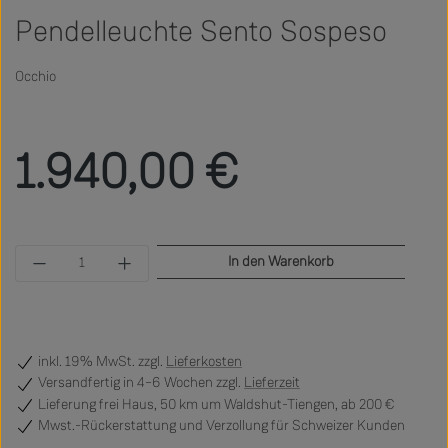
Pendelleuchte Sento Sospeso
Occhio
Regulärer Preis:
1.940,00 €
Produkt Anzahl: Gib den gewünschten Wert ein 
In den Warenkorb
inkl. 19% MwSt. zzgl.
Lieferkosten
Versandfertig
in 4–6 Wochen zzgl.
Lieferzeit
Lieferung frei Haus, 50 km um Waldshut-Tiengen, ab 200 €
Mwst.-Rückerstattung und Verzollung für Schweizer Kunden