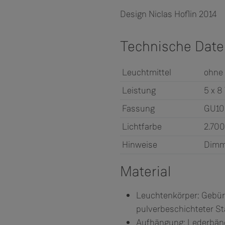
Design Niclas Hoflin 2014
Technische Dat
Leuchtmittel
ohne
Leistung
5 x 8
Fassung
GU10
Lichtfarbe
2.700
Hinweise
Dimm
Material
Leuchtenkörper: Gebürst
pulverbeschichteter St
Aufhängung: Lederbänd