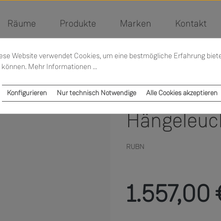
Räume
Produkte
Marken
Kontakt
ese Website verwendet Cookies, um eine bestmögliche Erfahrung biet
 können.
Mehr Informationen ...
Konfigurieren
Nur technisch Notwendige
Alle Cookies akzeptieren
Hängeleuc
RUBN
Regulärer Preis:
1.557,00