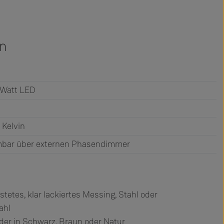
en
 Watt LED
 Kelvin
bar über externen Phasendimmer
etes, klar lackiertes Messing, Stahl oder
ahl
er in Schwarz, Braun oder Natur