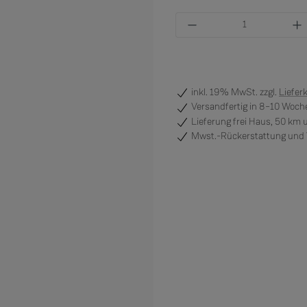
Produkt Anzahl: Gi
inkl. 19% MwSt. zzgl.
Liefer
Versandfertig
in 8–10 Woche
Lieferung frei Haus, 50 km
Mwst.-Rückerstattung und V