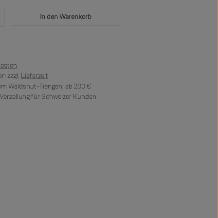
b den gewünschten Wert ein oder benutze di
In den Warenkorb
kosten
n zzgl.
Lieferzeit
 um Waldshut-Tiengen, ab 200 €
erzollung für Schweizer Kunden