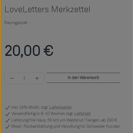
LoveLetters Merkzettel
Raumgestalt
Regulärer Preis:
20,00 €
Produkt Anzahl: Gib den gewünschten Wert ein 
In den Warenkorb
inkl. 19% MwSt. zzgl.
Lieferkosten
Versandfertig
in 8–10 Wochen zzgl.
Lieferzeit
Lieferung frei Haus, 50 km um Waldshut-Tiengen, ab 200 €
Mwst.-Rückerstattung und Verzollung für Schweizer Kunden