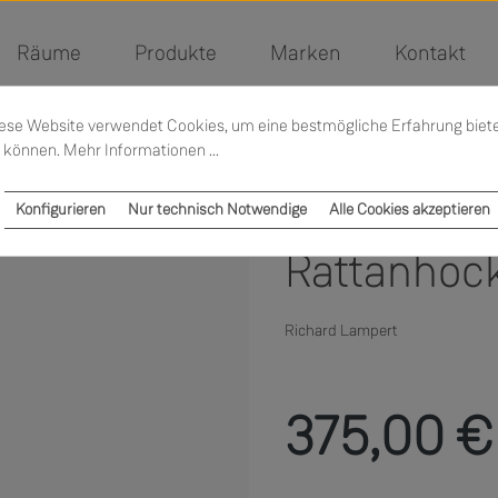
Räume
Produkte
Marken
Kontakt
ese Website verwendet Cookies, um eine bestmögliche Erfahrung biet
 können.
Mehr Informationen ...
Konfigurieren
Nur technisch Notwendige
Alle Cookies akzeptieren
Rattanhock
Richard Lampert
Regulärer Preis:
375,00 €