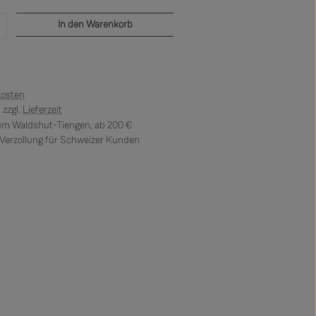
b den gewünschten Wert ein oder benutze di
In den Warenkorb
kosten
 zzgl.
Lieferzeit
 um Waldshut-Tiengen, ab 200 €
erzollung für Schweizer Kunden