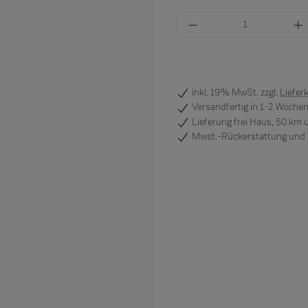
Produkt Anzahl: Gi
inkl. 19% MwSt. zzgl.
Liefer
Versandfertig
in 1-2 Wochen
Lieferung frei Haus, 50 km
Mwst.-Rückerstattung und V