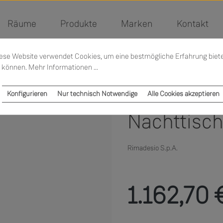
Räume
Produkte
Marken
Kontakt
ese Website verwendet Cookies, um eine bestmögliche Erfahrung biet
 können.
Mehr Informationen ...
Konfigurieren
Nur technisch Notwendige
Alle Cookies akzeptieren
Nachttisch
Rimadesio S.p.A.
Verkaufspreis:
1.162,70 