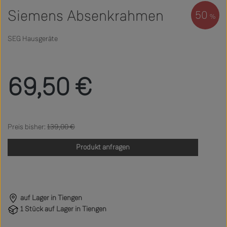
Siemens Absenkrahmen
50
%
SEG Hausgeräte
Verkaufspreis:
69,50 €
Regulärer Preis:
139,00 €
Produkt anfragen
auf Lager in Tiengen
1 Stück auf Lager in Tiengen