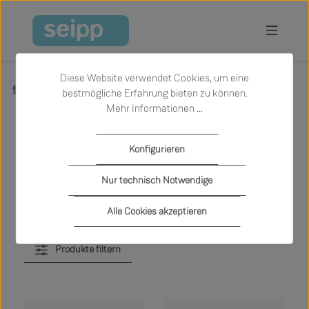
Zum Hauptinhalt springen
Diese Website verwendet Cookies, um eine
Produkte
Sale
Garten
Outdoor Schirme
bestmögliche Erfahrung bieten zu können.
Mehr Informationen ...
Outdoor Schirme
Konfigurieren
Nur technisch Notwendige
Alle Cookies akzeptieren
Produkte filtern