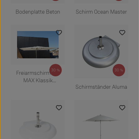
Bodenplatte Beton
Schirm Ocean Master
Regulärer Preis:
9.680,00 €
30
30
%
%
Freiarmschirm OM
Regulärer Preis:
625,00 €
MAX Klassik
Schirmständer Aluma
Cantilever