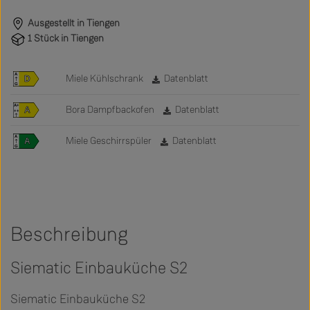
Ausgestellt in Tiengen
1 Stück in Tiengen
A
Miele Kühlschrank
Datenblatt
D
G
A+
Bora Dampfbackofen
Datenblatt
A
++
D
A
Miele Geschirrspüler
Datenblatt
A
G
Beschreibung
Siematic Einbauküche S2
Siematic Einbauküche S2