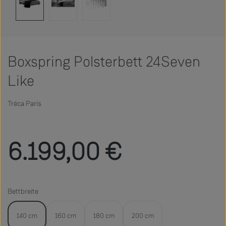
Boxspring Polsterbett 24Seven
Like
Tréca Paris
Regulärer Preis:
6.199,00 €
Bettbreite
140 cm
160 cm
180 cm
200 cm