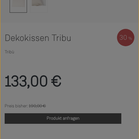
Dekokissen Tribu
30
%
Tribù
Verkaufspreis:
133,00 €
Regulärer Preis:
190,00 €
Produkt anfragen