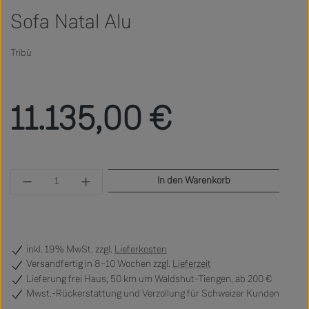
Sofa Natal Alu
Tribù
Regulärer Preis:
11.135,00 €
Produkt Anzahl: Gib den gewünschten Wert ein 
In den Warenkorb
inkl. 19% MwSt. zzgl.
Lieferkosten
Versandfertig
in 8–10 Wochen zzgl.
Lieferzeit
Lieferung frei Haus, 50 km um Waldshut-Tiengen, ab 200 €
Mwst.-Rückerstattung und Verzollung für Schweizer Kunden