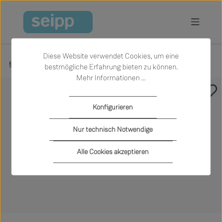
Zum Hauptinhalt springen
Diese Website verwendet Cookies, um eine
Produkte
Garten
Outdoor-Sessel und -Sofas
bestmögliche Erfahrung bieten zu können.
Mehr Informationen ...
Bildergalerie überspringen
Konfigurieren
Nur technisch Notwendige
Alle Cookies akzeptieren