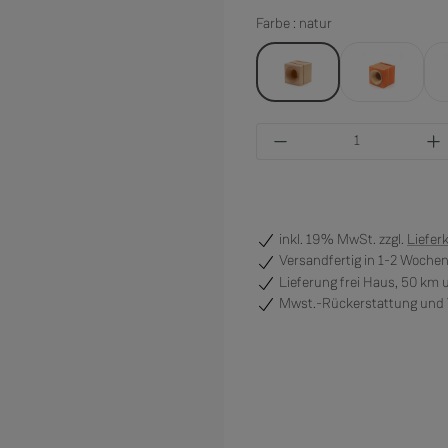
Farbe : natur
natur
orange
Produkt Anzahl: Gi
inkl. 19% MwSt. zzgl.
Liefer
Versandfertig
in 1-2 Wochen
Lieferung frei Haus, 50 km
Mwst.-Rückerstattung und V