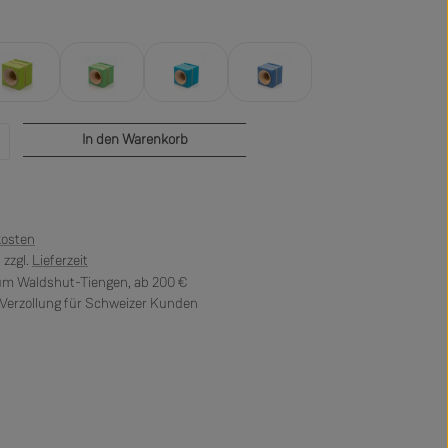
hellgrün
grün
hellblau
blau
b den gewünschten Wert ein oder benutze di
In den Warenkorb
kosten
 zzgl.
Lieferzeit
 um Waldshut-Tiengen, ab 200 €
erzollung für Schweizer Kunden