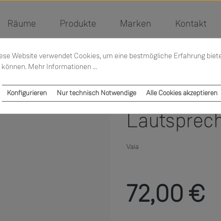
Räume
Produkte
Marken
Kontakt
ese Website verwendet Cookies, um eine bestmögliche Erfahrung biet
 können.
Mehr Informationen ...
Konfigurieren
Nur technisch Notwendige
Alle Cookies akzeptieren
Lautsprec
Vaia
Regulärer Preis:
72,00 €