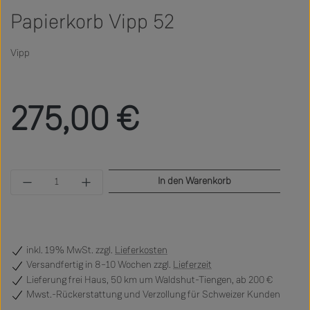
Papierkorb Vipp 52
Vipp
Regulärer Preis:
275,00 €
Produkt Anzahl: Gib den gewünschten Wert ein 
In den Warenkorb
inkl. 19% MwSt. zzgl.
Lieferkosten
Versandfertig
in 8–10 Wochen zzgl.
Lieferzeit
Lieferung frei Haus, 50 km um Waldshut-Tiengen, ab 200 €
Mwst.-Rückerstattung und Verzollung für Schweizer Kunden