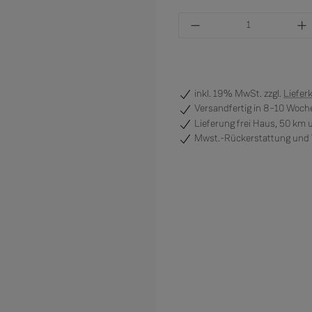
Produkt Anzahl: Gi
inkl. 19% MwSt. zzgl.
Liefer
Versandfertig
in 8–10 Woche
Lieferung frei Haus, 50 km
Mwst.-Rückerstattung und V