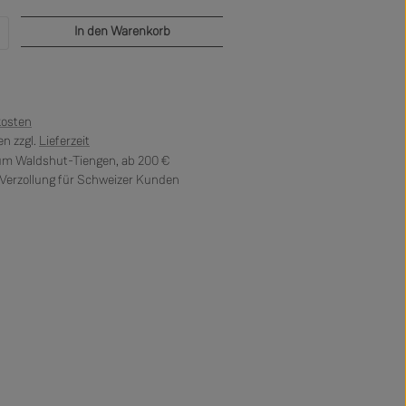
b den gewünschten Wert ein oder benutze di
In den Warenkorb
kosten
n zzgl.
Lieferzeit
 um Waldshut-Tiengen, ab 200 €
erzollung für Schweizer Kunden