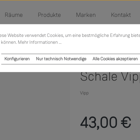
Räume
Produkte
Marken
Kontakt
ese Website verwendet Cookies, um eine bestmögliche Erfahrung biet
 können.
Mehr Informationen ...
Konfigurieren
Nur technisch Notwendige
Alle Cookies akzeptieren
Schale Vipp
Vipp
Regulärer Preis:
43,00 €