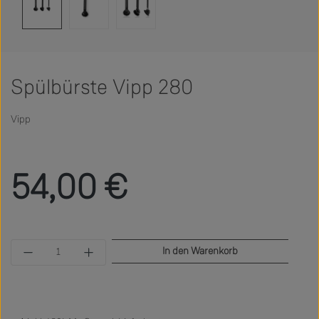
Spülbürste Vipp 280
Vipp
Regulärer Preis:
54,00 €
Produkt Anzahl: Gib den gewünschten Wert ein 
In den Warenkorb