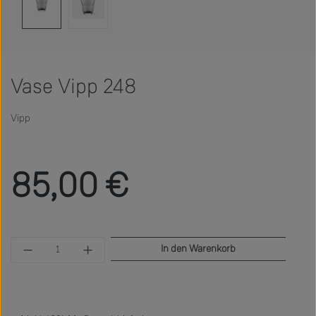
Vase Vipp 248
Vipp
Regulärer Preis:
85,00 €
Produkt Anzahl: Gib den gewünschten Wert ein 
In den Warenkorb