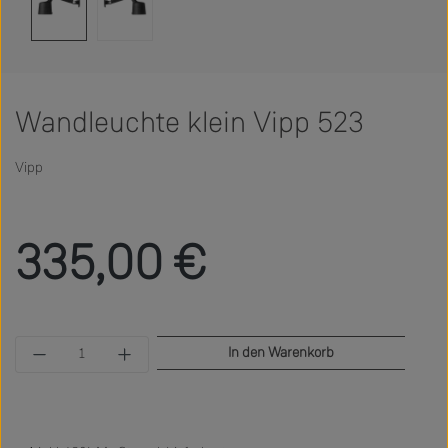
Wandleuchte klein Vipp 523
Vipp
Regulärer Preis:
335,00 €
Produkt Anzahl: Gib den gewünschten Wert ein 
In den Warenkorb