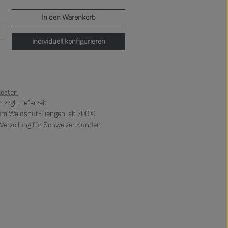
In den Warenkorb
b den gewünschten Wert ein oder benutze di
individuell konfigurieren
kosten
 zzgl.
Lieferzeit
 um Waldshut-Tiengen, ab 200 €
erzollung für Schweizer Kunden