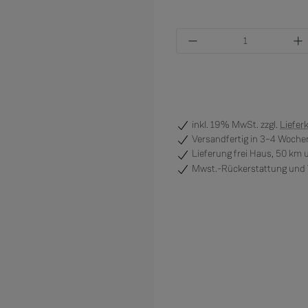
Produkt Anzahl: Gi
inkl. 19% MwSt. zzgl.
Liefer
Versandfertig
in 3–4 Wochen
Lieferung frei Haus, 50 km
Mwst.-Rückerstattung und V