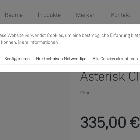
Räume
Produkte
Marken
Kontakt
ese Website verwendet Cookies, um eine bestmögliche Erfahrung biet
 können.
Mehr Informationen ...
Konfigurieren
Nur technisch Notwendige
Alle Cookies akzeptieren
Asterisk C
Vitra
Regulärer Preis:
335,00 €