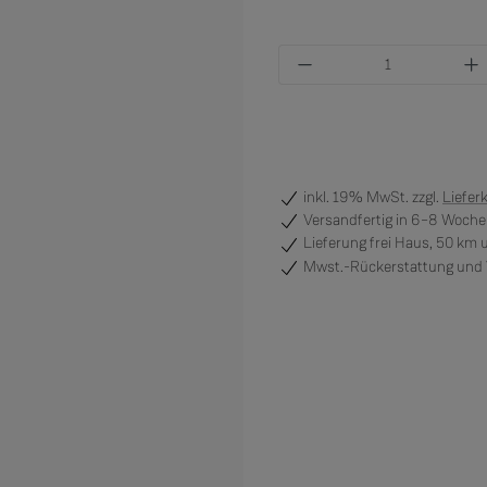
Produkt Anzahl: Gi
inkl. 19% MwSt. zzgl.
Liefer
Versandfertig
in 6–8 Wochen
Lieferung frei Haus, 50 km
Mwst.-Rückerstattung und V