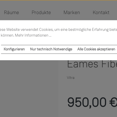
Räume
Produkte
Marken
Kontakt
ese Website verwendet Cookies, um eine bestmögliche Erfahrung biet
 können.
Mehr Informationen ...
Konfigurieren
Nur technisch Notwendige
Alle Cookies akzeptieren
Eames Fib
Vitra
Regulärer Preis:
950,00 