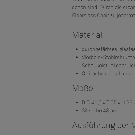
sehen sind. Durch die orga
Fiberglass Chair zu jederma
Material
durchgefärbtes, glasfas
Vierbein-Stahlrohrunter
Schaukelstuhl oder Hol
Gleiter basic dark ode
Maße
B B 46,5 x T 55 x H 83
Sitzhöhe 43 cm
Ausführung der V