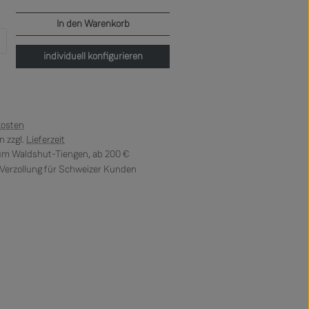
In den Warenkorb
b den gewünschten Wert ein oder benutze di
individuell konfigurieren
kosten
 zzgl.
Lieferzeit
 um Waldshut-Tiengen, ab 200 €
erzollung für Schweizer Kunden