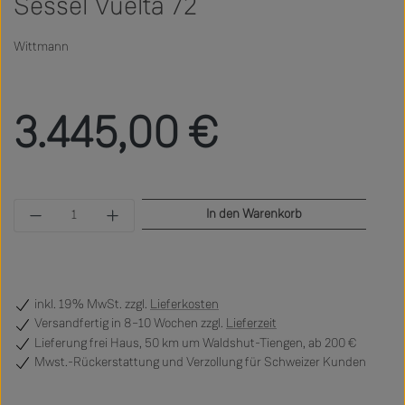
Sessel Vuelta 72
Wittmann
Regulärer Preis:
3.445,00 €
Produkt Anzahl: Gib den gewünschten Wert ein 
In den Warenkorb
inkl. 19% MwSt. zzgl.
Lieferkosten
Versandfertig
in 8–10 Wochen zzgl.
Lieferzeit
Lieferung frei Haus, 50 km um Waldshut-Tiengen, ab 200 €
Mwst.-Rückerstattung und Verzollung für Schweizer Kunden