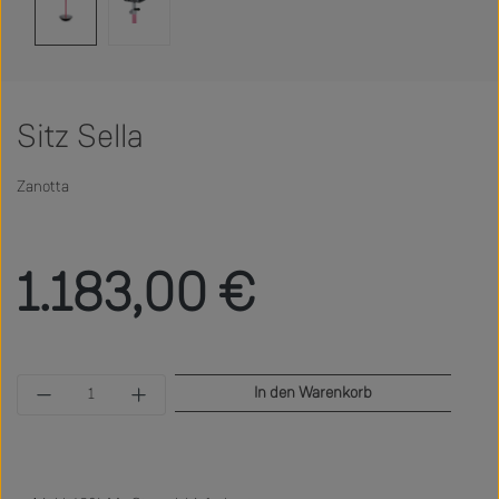
Sitz Sella
Zanotta
Regulärer Preis:
1.183,00 €
Produkt Anzahl: Gib den gewünschten Wert ein 
In den Warenkorb