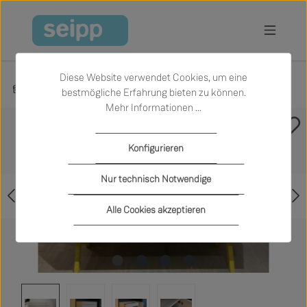
Zum Hauptinhalt springen
Diese Website verwendet Cookies, um eine
Produkte
Sale
Wohnen
Sideboards und Kommoden
bestmögliche Erfahrung bieten zu können.
Mehr Informationen ...
Bildergalerie überspringen
Konfigurieren
Nur technisch Notwendige
Alle Cookies akzeptieren