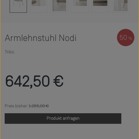
Armlehnstuhl Nodi
50
%
Tribù
Verkaufspreis:
642,50 €
Regulärer Preis:
1.285,00 €
Produkt anfragen