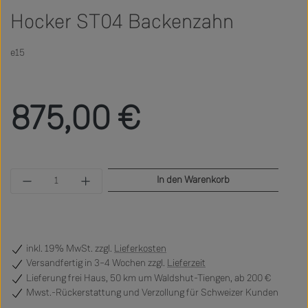
Hocker ST04 Backenzahn
e15
Regulärer Preis:
875,00 €
Produkt Anzahl: Gib den gewünschten Wert ein 
In den Warenkorb
inkl. 19% MwSt. zzgl.
Lieferkosten
Versandfertig
in 3–4 Wochen zzgl.
Lieferzeit
Lieferung frei Haus, 50 km um Waldshut-Tiengen, ab 200 €
Mwst.-Rückerstattung und Verzollung für Schweizer Kunden