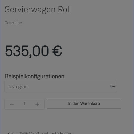
Servierwagen Roll
Cane-line
Regulärer Preis:
535,00 €
auswählen
Beispielkonfigurationen
Produkt Anzahl: Gib den gewünschten Wert ein 
In den Warenkorb
inkl. 19% MwSt. zzgl.
Lieferkosten