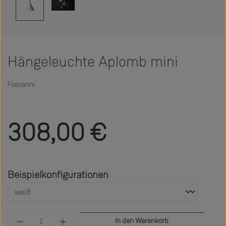
Hängeleuchte Aplomb mini
Foscarini
Regulärer Preis:
308,00 €
auswählen
Beispielkonfigurationen
Produkt Anzahl: Gib den gewünschten Wert ein 
In den Warenkorb