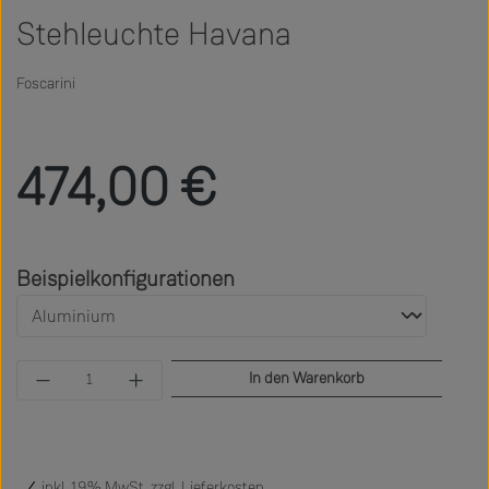
Stehleuchte Havana
Foscarini
Regulärer Preis:
474,00 €
auswählen
Beispielkonfigurationen
Produkt Anzahl: Gib den gewünschten Wert ein 
In den Warenkorb
inkl. 19% MwSt. zzgl.
Lieferkosten