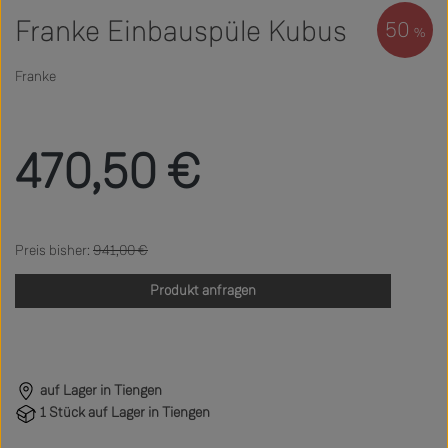
Franke Einbauspüle Kubus
50
%
Franke
Verkaufspreis:
470,50 €
Regulärer Preis:
941,00 €
Produkt anfragen
auf Lager in Tiengen
1 Stück auf Lager in Tiengen