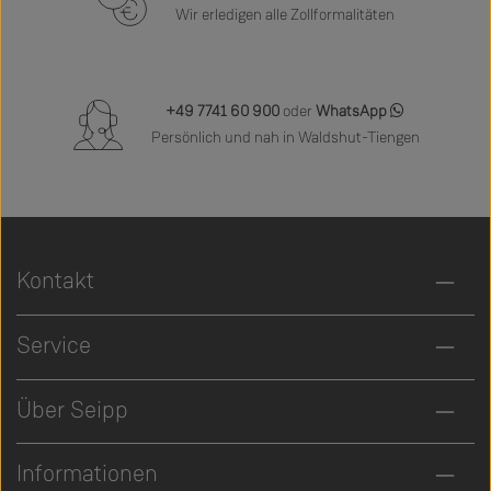
Wir erledigen alle Zollformalitäten
+49 7741 60 900
oder
WhatsApp
Persönlich und nah in Waldshut-Tiengen
Kontakt
Service
Über Seipp
Informationen