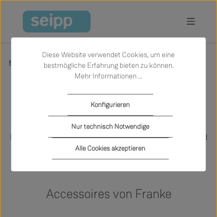
Zum Hauptinhalt springen
Diese Website verwendet Cookies, um eine
Marken
Franke
bestmögliche Erfahrung bieten zu können.
Mehr Informationen ...
Konfigurieren
Franke ist spezialisiert auf die Entwicklung und
Nur technisch Notwendige
Herstellung von hochwertigen Spülen, Armaturen und
Alle Cookies akzeptieren
maßgeschneiderten Lösungen für die professionelle
Küche.
Accessoires von Franke