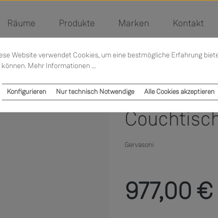
Räume
Produkte
Marken
Kontakt
ese Website verwendet Cookies, um eine bestmögliche Erfahrung biet
 können.
Mehr Informationen ...
Konfigurieren
Nur technisch Notwendige
Alle Cookies akzeptieren
Couchtisch
Gervasoni
Regulärer Preis:
977,00 €