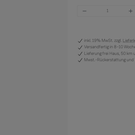
Produkt Anzahl: Gi
inkl. 19% MwSt. zzgl.
Liefer
Versandfertig
in 8–10 Woche
Lieferung frei Haus, 50 km
Mwst.-Rückerstattung und V