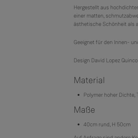
Hergestellt aus hochdicht
einer matten, schmutzabwe
ästhetische Schönheit als a
Geeignet für den Innen- u
Design David Lopez Quinc
Material
Polymer hoher Dichte,
Maße
40cm rund, H 50cm
Auf Anfrage sind andere Kon