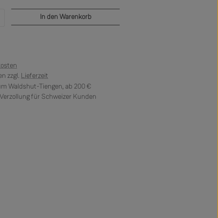
b den gewünschten Wert ein oder benutze di
In den Warenkorb
kosten
n zzgl.
Lieferzeit
 um Waldshut-Tiengen, ab 200 €
erzollung für Schweizer Kunden