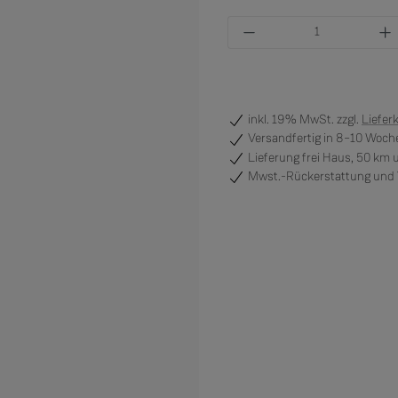
Produkt Anzahl: Gi
inkl. 19% MwSt. zzgl.
Liefer
Versandfertig
in 8–10 Woche
Lieferung frei Haus, 50 km
Mwst.-Rückerstattung und V