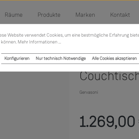
Räume
Produkte
Marken
Kontakt
ese Website verwendet Cookies, um eine bestmögliche Erfahrung biet
 können.
Mehr Informationen ...
Konfigurieren
Nur technisch Notwendige
Alle Cookies akzeptieren
Couchtisc
Gervasoni
Regulärer Preis:
1.269,00