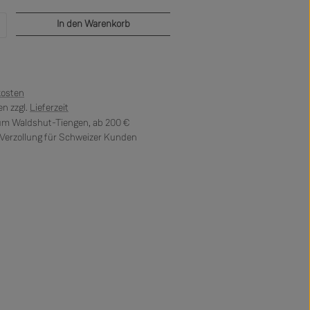
b den gewünschten Wert ein oder benutze di
In den Warenkorb
kosten
n zzgl.
Lieferzeit
 um Waldshut-Tiengen, ab 200 €
erzollung für Schweizer Kunden