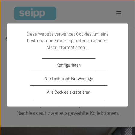
Zum Hauptinhalt springen
Diese Website verwendet Cookies, um eine
Inspiration
Aktionen & Neuheiten
15 Jahre miinu
bestmögliche Erfahrung bieten zu können.
Mehr Informationen ...
15 Jahre miinu -
Konfigurieren
Jubiläumsjahr
Nur technisch Notwendige
Seit 2010 webt miinu nicht nur Teppiche, sondern
Alle Cookies akzeptieren
echte Herzensstücke für den Boden. Im
Jubiläumsjahr erhalten Sie jeden Monat 15%
Nachlass auf zwei ausgewählte Kollektionen.