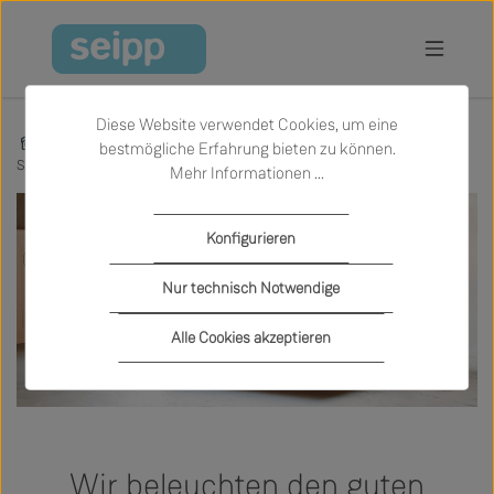
Zum Hauptinhalt springen
Diese Website verwendet Cookies, um eine
Inspiration
Aktionen & Neuheiten
bestmögliche Erfahrung bieten zu können.
Schramm - Wir beleuchten den guten Schlaf
Mehr Informationen ...
Konfigurieren
Nur technisch Notwendige
Alle Cookies akzeptieren
Wir beleuchten den guten