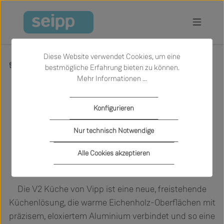
Zum Hauptinhalt springen
Diese Website verwendet Cookies, um eine
Inspiration
Aktionen & Neuheiten
Vipp V2 Küche
bestmögliche Erfahrung bieten zu können.
Mehr Informationen ...
Vipp V2 Küche
Konfigurieren
Eine freistehende Küche, die warmes
Nur technisch Notwendige
Eichenholz
Alle Cookies akzeptieren
mit eloxiertem Aluminium verbindet.
Die V2 Küche von Vipp ist eine neue, freistehende
Küchenlösung, die warme Eichenholz-Oberflächen mit
präzisem, eloxiertem Aluminium verbindet und so eine