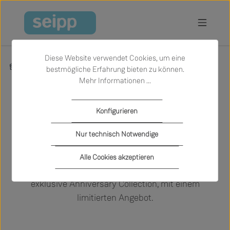
Zum Hauptinhalt springen
Diese Website verwendet Cookies, um eine
Inspiration
Aktionen & Neuheiten
Wittmann Vuelta Aktion
bestmögliche Erfahrung bieten zu können.
Mehr Informationen ...
Wittmann Vuelta Aktion
Konfigurieren
Nur technisch Notwendige
Nur wenige Möbelentwürfe erreichen echten
Ikonen-Status - Vuelta von Jaime Hayon gehört
Alle Cookies akzeptieren
dazu. Zum Jubiläum präsentiert Wittmann eine
exklusive Anniversary Collection, mit einem
limitierten Angebot.