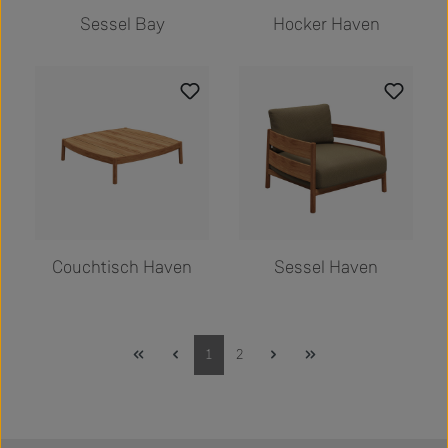
Sessel Bay
Hocker Haven
Couchtisch Haven
Sessel Haven
Seite
Seite
1
2