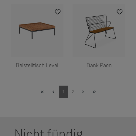
Beistelltisch Level
Bank Paon
Seite
Seite
1
2
Nicht fündig