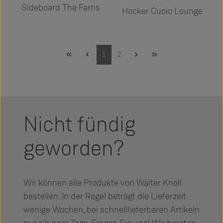
Sideboard The Farns
Hocker Cuoio Lounge
Seite
Seite
1
2
Nicht fündig
geworden?
Wir können alle Produkte von Walter Knoll
bestellen. In der Regel beträgt die Lieferzeit
wenige Wochen, bei schnelllieferbaren Artikeln
nur ein paar Tage. Fragen Sie uns! Wir beraten