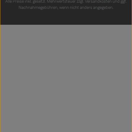
Alle Preise inkl. gesetzl. Mehrwertsteuer zzgl.
Versandkosten
und ggf.
Nachnahmegebühren, wenn nicht anders angegeben.