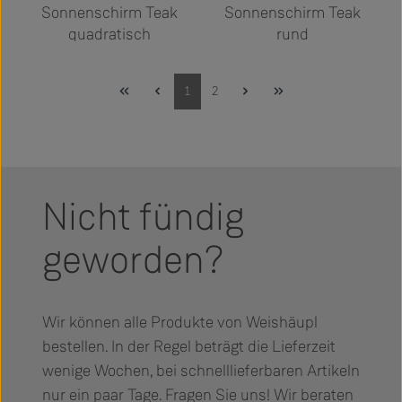
Sonnenschirm Teak
Sonnenschirm Teak
quadratisch
rund
Seite
Seite
1
2
Nicht fündig
geworden?
Wir können alle Produkte von Weishäupl
bestellen. In der Regel beträgt die Lieferzeit
wenige Wochen, bei schnelllieferbaren Artikeln
nur ein paar Tage. Fragen Sie uns! Wir beraten