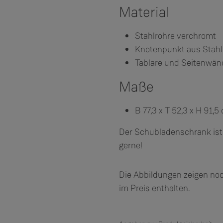
Material
Stahlrohre verchromt
Knotenpunkt aus Stahl
Tablare und Seitenwänd
Maße
B 77,3 x T 52,3 x H 91,5
Der Schubladenschrank ist i
gerne!
Die Abbildungen zeigen noc
im Preis enthalten.