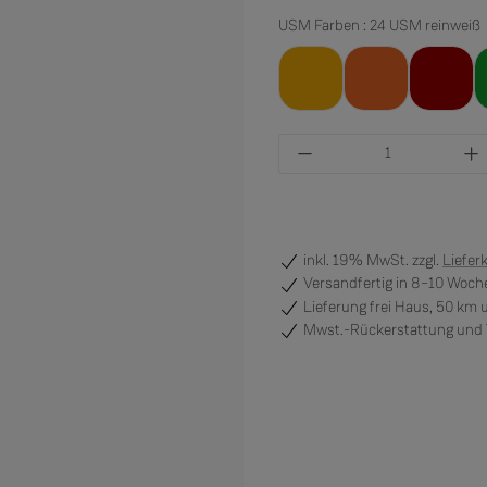
USM Farben : 24 USM reinweiß
25 USM goldgelb
26 USM reinoran
23 USM
Produkt Anzahl: Gi
inkl. 19% MwSt. zzgl.
Liefer
Versandfertig
in 8–10 Woche
Lieferung frei Haus, 50 km
Mwst.-Rückerstattung und V