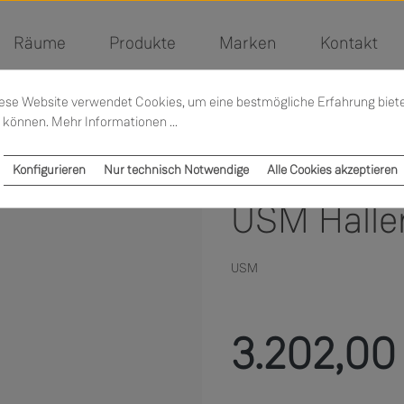
Räume
Produkte
Marken
Kontakt
ese Website verwendet Cookies, um eine bestmögliche Erfahrung biet
 können.
Mehr Informationen ...
Konfigurieren
Nur technisch Notwendige
Alle Cookies akzeptieren
USM Halle
USM
Regulärer Preis:
3.202,00