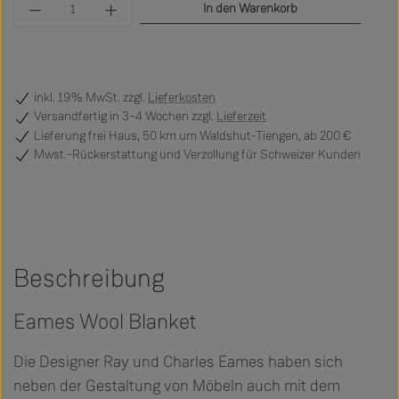
Produkt Anzahl: Gib den gewünschten Wert ein 
In den Warenkorb
inkl. 19% MwSt. zzgl.
Lieferkosten
Versandfertig
in 3–4 Wochen zzgl.
Lieferzeit
Lieferung frei Haus, 50 km um Waldshut-Tiengen, ab 200 €
Mwst.-Rückerstattung und Verzollung für Schweizer Kunden
Beschreibung
Eames Wool Blanket
Die Designer Ray und Charles Eames haben sich
neben der Gestaltung von Möbeln auch mit dem