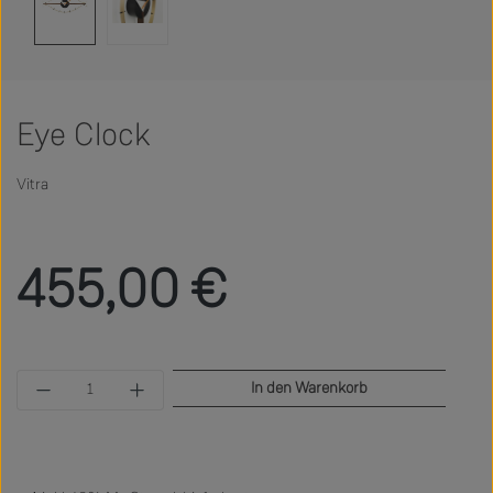
Eye Clock
Vitra
Regulärer Preis:
455,00 €
Produkt Anzahl: Gib den gewünschten Wert ein 
In den Warenkorb