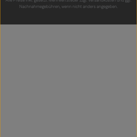
Alle Preise inkl. gesetzl. Mehrwertsteuer zzgl.
Versandkosten
und ggf.
Nachnahmegebühren, wenn nicht anders angegeben.