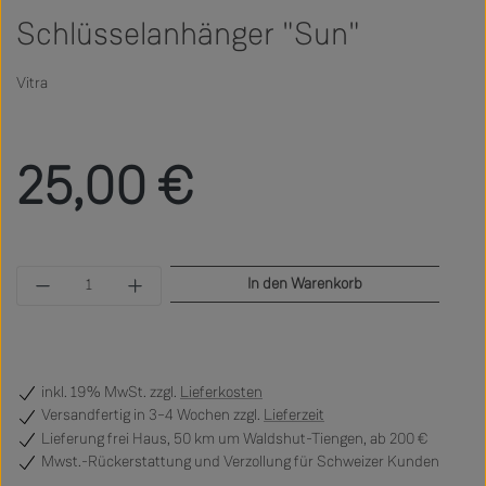
Schlüsselanhänger "Sun"
Vitra
Regulärer Preis:
25,00 €
Produkt Anzahl: Gib den gewünschten Wert ein 
In den Warenkorb
inkl. 19% MwSt. zzgl.
Lieferkosten
Versandfertig
in 3–4 Wochen zzgl.
Lieferzeit
Lieferung frei Haus, 50 km um Waldshut-Tiengen, ab 200 €
Mwst.-Rückerstattung und Verzollung für Schweizer Kunden