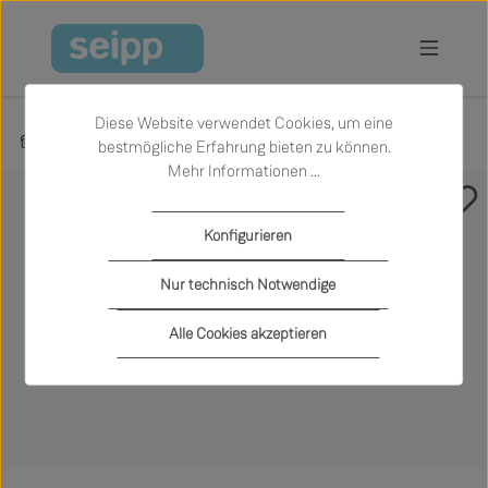
Zum Hauptinhalt springen
Diese Website verwendet Cookies, um eine
Produkte
Büro und Arbeiten
Sofas für Open Space Büros
bestmögliche Erfahrung bieten zu können.
Mehr Informationen ...
Bildergalerie überspringen
Konfigurieren
Nur technisch Notwendige
Alle Cookies akzeptieren