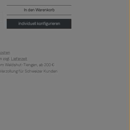
In den Warenkorb
b den gewünschten Wert ein oder benutze di
individuell konfigurieren
kosten
 zzgl.
Lieferzeit
 um Waldshut-Tiengen, ab 200 €
erzollung für Schweizer Kunden