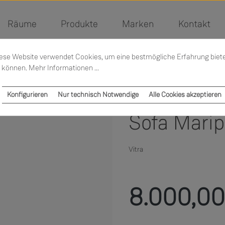
Räume
Produkte
Marken
Kontakt
ese Website verwendet Cookies, um eine bestmögliche Erfahrung biet
 können.
Mehr Informationen ...
Konfigurieren
Nur technisch Notwendige
Alle Cookies akzeptieren
Sofa Mari
Vitra
Regulärer Preis:
8.000,00