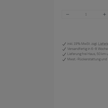
Produkt Anzahl: Gi
inkl. 19% MwSt. zzgl.
Liefer
Versandfertig
in 6–8 Wochen
Lieferung frei Haus, 50 km
Mwst.-Rückerstattung und V