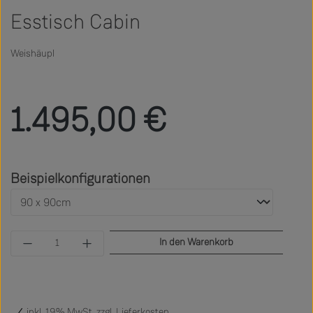
Esstisch Cabin
Weishäupl
Regulärer Preis:
1.495,00 €
auswählen
Beispielkonfigurationen
Produkt Anzahl: Gib den gewünschten Wert ein 
In den Warenkorb
inkl. 19% MwSt. zzgl.
Lieferkosten