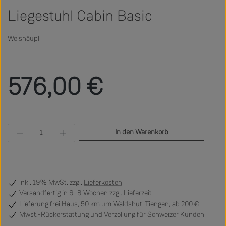
Liegestuhl Cabin Basic
Weishäupl
Regulärer Preis:
576,00 €
Produkt Anzahl: Gib den gewünschten Wert ein 
In den Warenkorb
inkl. 19% MwSt. zzgl.
Lieferkosten
Versandfertig
in 6–8 Wochen zzgl.
Lieferzeit
Lieferung frei Haus, 50 km um Waldshut-Tiengen, ab 200 €
Mwst.-Rückerstattung und Verzollung für Schweizer Kunden