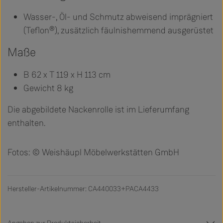
Wasser-, Öl- und Schmutz abweisend imprägniert
(Teflon®), zusätzlich fäulnishemmend ausgerüstet
Maße
B 62 x T 119 x H 113 cm
Gewicht 8 kg
Die abgebildete Nackenrolle ist im Lieferumfang
enthalten.
Fotos: © Weishäupl Möbelwerkstätten GmbH
Hersteller-Artikelnummer: CA440033+PACA4433